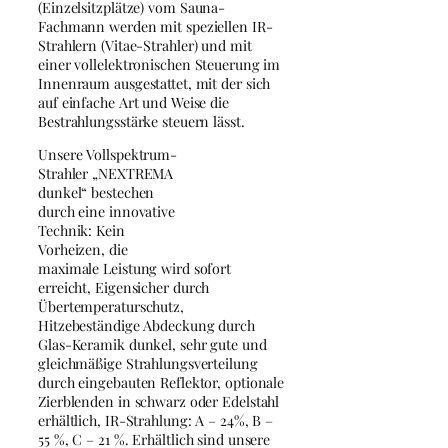
(Einzelsitzplätze) vom Sauna-
Fachmann werden mit speziellen IR-
Strahlern (Vitae-Strahler) und mit
einer vollelektronischen Steuerung im
Innenraum ausgestattet, mit der sich
auf einfache Art und Weise die
Bestrahlungsstärke steuern lässt.
Unsere Vollspektrum-
Strahler „NEXTREMA
dunkel“ bestechen
durch eine innovative
Technik: Kein
Vorheizen, die
maximale Leistung wird sofort
erreicht, Eigensicher durch
Übertemperaturschutz,
Hitzebeständige Abdeckung durch
Glas-Keramik dunkel, sehr gute und
gleichmäßige Strahlungsverteilung
durch eingebauten Reflektor, optionale
Zierblenden in schwarz oder Edelstahl
erhältlich, IR-Strahlung: A – 24%, B –
55 %, C – 21 %. Erhältlich sind unsere