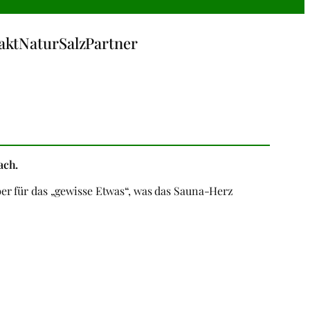
akt
NaturSalz
Partner
ach.
er für das „gewisse Etwas“, was das Sauna-Herz