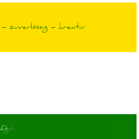
– zuverlässig – kreativ
higt.
ft.